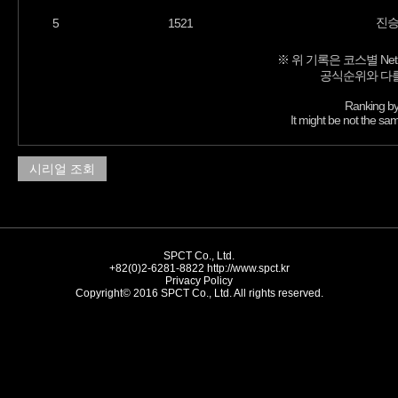
진
5
1521
※ 위 기록은 코스별 Net
공식순위와 다를
Ranking by
It might be not the sam
시리얼 조회
SPCT Co., Ltd.
+82(0)2-6281-8822
http://www.spct.kr
Privacy Policy
Copyright© 2016 SPCT Co., Ltd. All rights reserved.